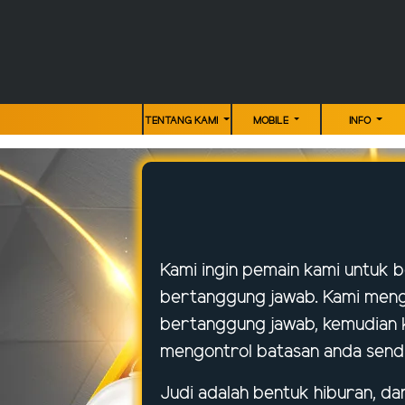
TENTANG KAMI
MOBILE
INFO
Kami ingin pemain kami untuk
bertanggung jawab. Kami meng
bertanggung jawab, kemudian
mengontrol batasan anda sendi
Judi adalah bentuk hiburan, 