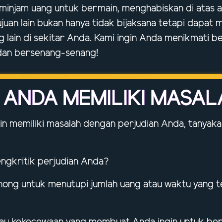
eminjam uang untuk bermain, menghabiskan di atas
ujuan lain bukan hanya tidak bijaksana tetapi dapa
g lain di sekitar Anda. Kami ingin Anda menikmati b
dan bersenang-senang!
ANDA MEMILIKI MASAL
 memiliki masalah dengan perjudian Anda, tanyaka
engkritik perjudian Anda?
ng untuk menutupi jumlah uang atau waktu yang te