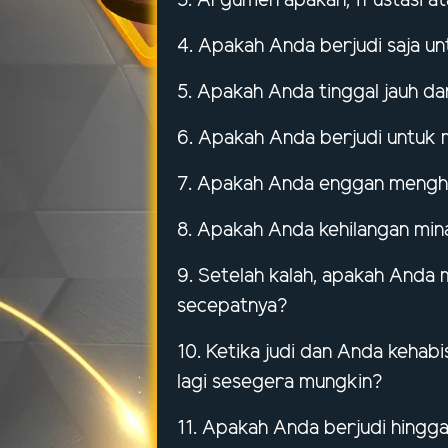
3. Argumen apakah, frustasi a
4. Apakah Anda berjudi saja u
5. Apakah Anda tinggal jauh dar
6. Apakah Anda berjudi untuk 
7. Apakah Anda enggan menghabi
8. Apakah Anda kehilangan mina
9. Setelah kalah, apakah And
secepatnya?
10. Ketika judi dan Anda kehab
lagi sesegera mungkin?
11. Apakah Anda berjudi hingga