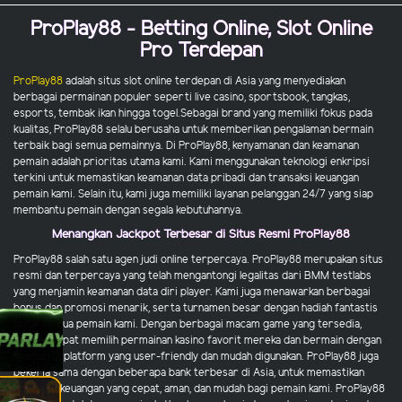
ProPlay88 - Betting Online, Slot Online
Pro Terdepan
ProPlay88
adalah situs slot online terdepan di Asia yang menyediakan
berbagai permainan populer seperti live casino, sportsbook, tangkas,
esports, tembak ikan hingga togel.Sebagai brand yang memiliki fokus pada
kualitas, ProPlay88 selalu berusaha untuk memberikan pengalaman bermain
terbaik bagi semua pemainnya. Di ProPlay88, kenyamanan dan keamanan
pemain adalah prioritas utama kami. Kami menggunakan teknologi enkripsi
terkini untuk memastikan keamanan data pribadi dan transaksi keuangan
pemain kami. Selain itu, kami juga memiliki layanan pelanggan 24/7 yang siap
membantu pemain dengan segala kebutuhannya.
Menangkan Jackpot Terbesar di Situs Resmi ProPlay88
ProPlay88 salah satu agen judi online terpercaya. ProPlay88 merupakan situs
resmi dan terpercaya yang telah mengantongi legalitas dari BMM testlabs
yang menjamin keamanan data diri player. Kami juga menawarkan berbagai
bonus dan promosi menarik, serta turnamen besar dengan hadiah fantastis
untuk semua pemain kami. Dengan berbagai macam game yang tersedia,
pemain dapat memilih permainan kasino favorit mereka dan bermain dengan
nyaman di platform yang user-friendly dan mudah digunakan. ProPlay88 juga
bekerja sama dengan beberapa bank terbesar di Asia, untuk memastikan
transaksi keuangan yang cepat, aman, dan mudah bagi pemain kami. ProPlay88